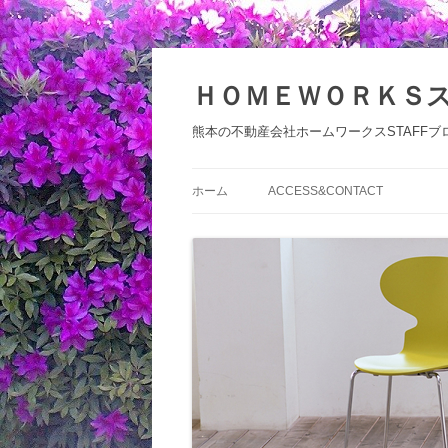
コ
ン
テ
ＨＯＭＥＷＯＲＫＳ
ン
ツ
へ
熊本の不動産会社ホームワークスSTAFFブ
ス
キ
ッ
プ
ホーム
ACCESS&CONTACT