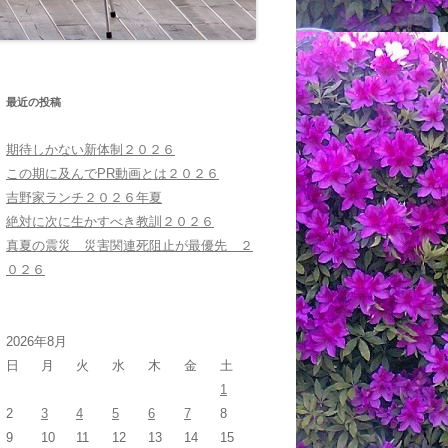
最近の投稿
期待しかない新体制２０２６
この期に及んでPR動画とは２０２６
吉野家ランチ２０２６年夏
絶対に次に生かすべき教訓２０２６
真夏の震災 災害関連死阻止が最優先 ２
０２６
2026年8月
日
月
火
水
木
金
土
1
2
3
4
5
6
7
8
9
10
11
12
13
14
15