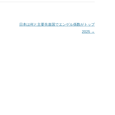
日本は何と主要先進国でエンゲル係数がトップ
2025
→