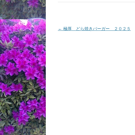
投
←
極厚 どら焼きバーガー ２０２５
稿
ナ
ビ
ゲ
ー
シ
ョ
ン