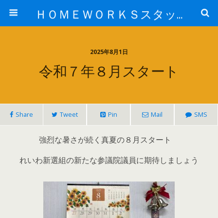
ＨＯＭＥＷＯＲＫＳスタッフ日記ブログ
2025年8月1日
令和７年８月スタート
Share
Tweet
Pin
Mail
SMS
強烈な暑さが続く真夏の８月スタート
れいわ新選組の新たな参議院議員に期待しましょう