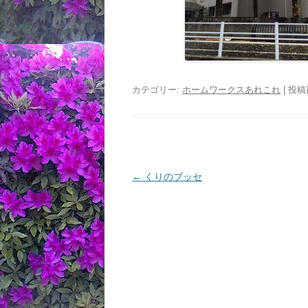
カテゴリー:
ホームワークスあれこれ
| 投稿
投
←
くりのブッセ
稿
ナ
ビ
ゲ
ー
シ