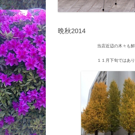
晩秋2014
当店近辺の木々も
１１月下旬ではあ