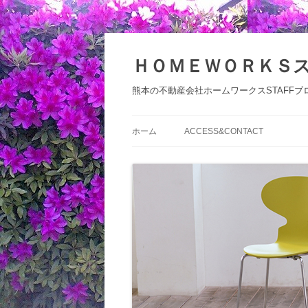
コ
ン
テ
ＨＯＭＥＷＯＲＫＳ
ン
ツ
へ
熊本の不動産会社ホームワークスSTAFFブ
ス
キ
ッ
プ
ホーム
ACCESS&CONTACT