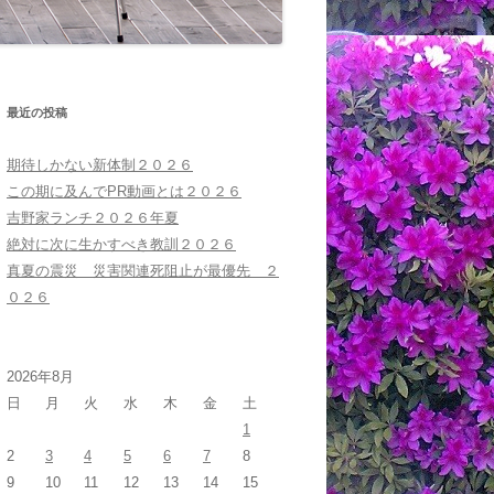
最近の投稿
期待しかない新体制２０２６
この期に及んでPR動画とは２０２６
吉野家ランチ２０２６年夏
絶対に次に生かすべき教訓２０２６
真夏の震災 災害関連死阻止が最優先 ２
０２６
2026年8月
日
月
火
水
木
金
土
1
2
3
4
5
6
7
8
9
10
11
12
13
14
15