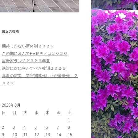
最近の投稿
期待しかない新体制２０２６
この期に及んでPR動画とは２０２６
吉野家ランチ２０２６年夏
絶対に次に生かすべき教訓２０２６
真夏の震災 災害関連死阻止が最優先 ２
０２６
2026年8月
日
月
火
水
木
金
土
1
2
3
4
5
6
7
8
9
10
11
12
13
14
15