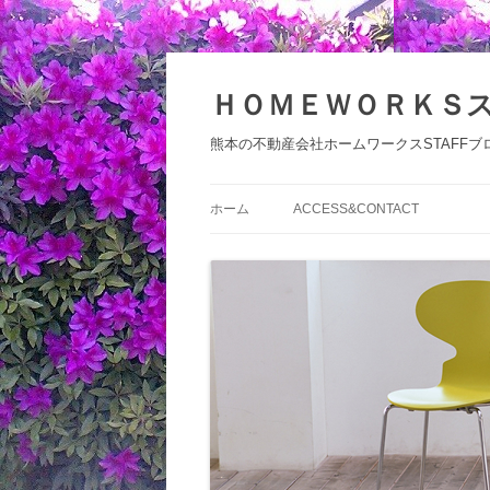
コ
ン
テ
ＨＯＭＥＷＯＲＫＳ
ン
ツ
へ
熊本の不動産会社ホームワークスSTAFFブ
ス
キ
ッ
プ
ホーム
ACCESS&CONTACT