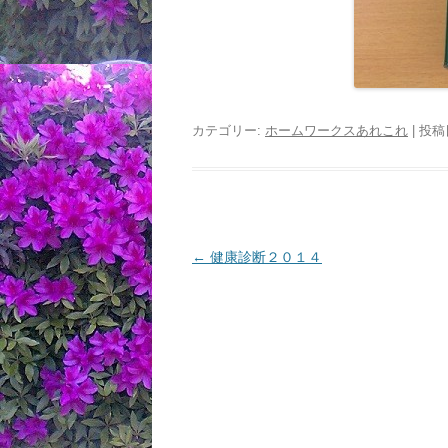
カテゴリー:
ホームワークスあれこれ
| 投稿
投
←
健康診断２０１４
稿
ナ
ビ
ゲ
ー
シ