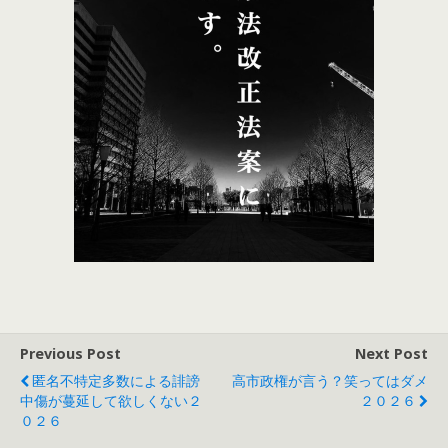
Previous Post
Next Post
匿名不特定多数による誹謗
高市政権が言う？笑ってはダメ
中傷が蔓延して欲しくない２
２０２６
０２６