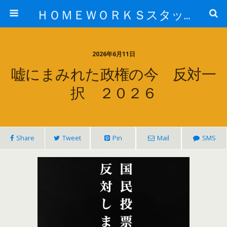
ＨＯＭＥＷＯＲＫＳスタッフ日記ブログ
2026年6月11日
嘘にまみれた政権の今 反対一
択 ２０２６
Share
Tweet
Pin
Mail
SMS