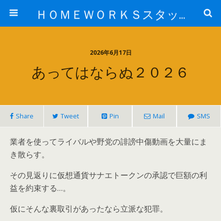
ＨＯＭＥＷＯＲＫＳスタッフ日記ブログ
2026年6月17日
あってはならぬ２０２６
Share
Tweet
Pin
Mail
SMS
業者を使ってライバルや野党の誹謗中傷動画を大量にま
き散らす。
その見返りに仮想通貨サナエトークンの承認で巨額の利
益を約束する…。
仮にそんな裏取引があったなら立派な犯罪。