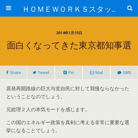
ＨＯＭＥＷＯＲＫＳスタッフ日記ブログ
2014年1月15日
面白くなってきた東京都知事選
Share
Tweet
Pin
Mail
SMS
原発再開路線の巨大与党自民に対して我慢ならなかった
ということなのでしょう。
元総理２人の本気モードを感じます。
この国のエネルギー政策を真剣に考える非常に重要な選
挙になることでしょう。