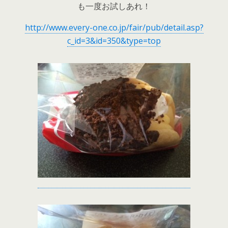
も一度お試しあれ！
http://www.every-one.co.jp/fair/pub/detail.asp?
c_id=3&id=350&type=top