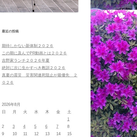
最近の投稿
期待しかない新体制２０２６
この期に及んでPR動画とは２０２６
吉野家ランチ２０２６年夏
絶対に次に生かすべき教訓２０２６
真夏の震災 災害関連死阻止が最優先 ２
０２６
2026年8月
日
月
火
水
木
金
土
1
2
3
4
5
6
7
8
9
10
11
12
13
14
15