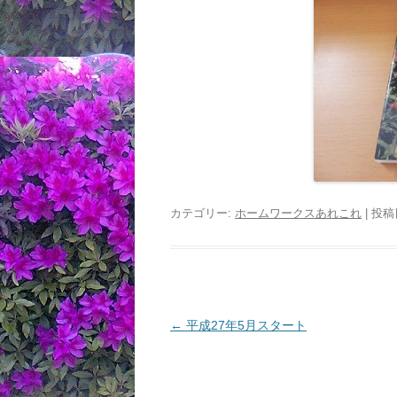
カテゴリー:
ホームワークスあれこれ
| 投稿
投
←
平成27年5月スタート
稿
ナ