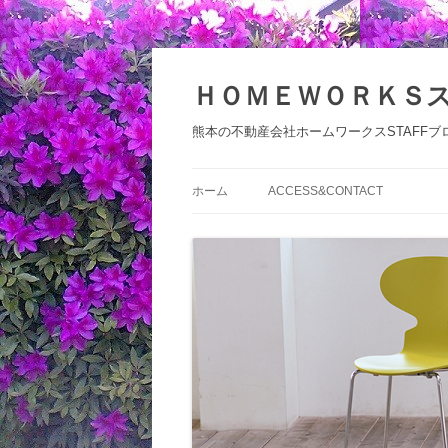
コ
ン
テ
ＨＯＭＥＷＯＲＫＳ
ン
ツ
へ
熊本の不動産会社ホームワークスSTAFFブ
ス
キ
ッ
プ
ホーム
ACCESS&CONTACT