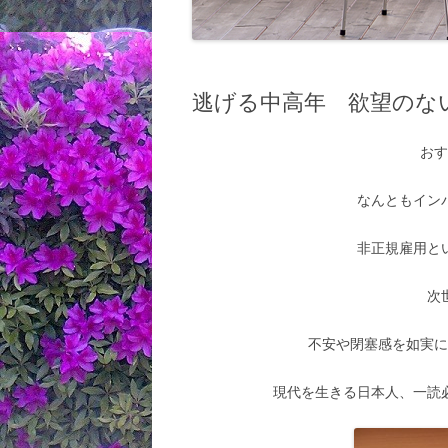
逃げる中高年 欲望のな
お
なんともイン
非正規雇用と
次
不安や閉塞感を如実
現代を生きる日本人、一読