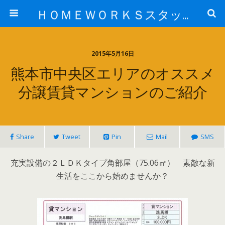
ＨＯＭＥＷＯＲＫＳスタッフ日記ブログ
2015年5月16日
熊本市中央区エリアのオススメ
分譲賃貸マンションのご紹介
Share
Tweet
Pin
Mail
SMS
充実設備の２ＬＤＫタイプ角部屋（75.06㎡） 素敵な新
生活をここから始めませんか？