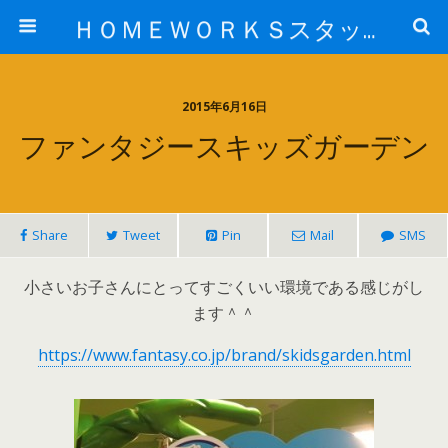
ＨＯＭＥＷＯＲＫＳスタッフ日記ブログ
2015年6月16日
ファンタジースキッズガーデン
Share
Tweet
Pin
Mail
SMS
小さいお子さんにとってすごくいい環境である感じがし
ます＾＾
https://www.fantasy.co.jp/brand/skidsgarden.html