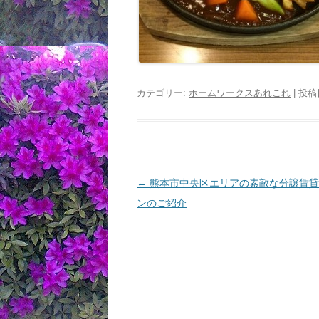
カテゴリー:
ホームワークスあれこれ
| 投稿
投
←
熊本市中央区エリアの素敵な分譲賃貸
稿
ンのご紹介
ナ
ビ
ゲ
ー
シ