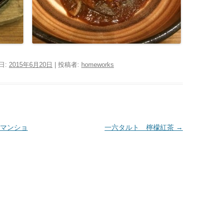
日:
2015年6月20日
|
投稿者:
homeworks
マンショ
一六タルト 檸檬紅茶
→