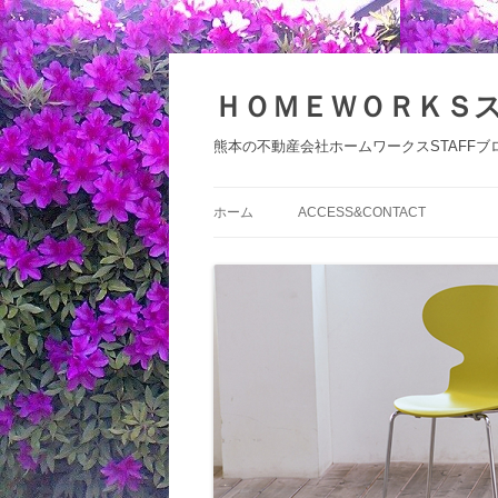
コ
ン
テ
ＨＯＭＥＷＯＲＫＳ
ン
ツ
へ
熊本の不動産会社ホームワークスSTAFFブ
ス
キ
ッ
プ
ホーム
ACCESS&CONTACT