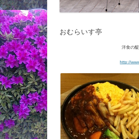
おむらいす亭
洋食の
http://ww