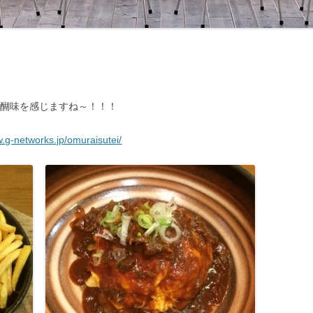
醍醐味を感じますね～！！！
w.g-networks.jp/omuraisutei/