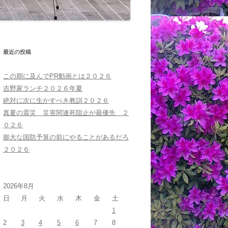
最近の投稿
この期に及んでPR動画とは２０２６
吉野家ランチ２０２６年夏
絶対に次に生かすべき教訓２０２６
真夏の震災 災害関連死阻止が最優先 ２
０２６
膨大な国防予算の前にやることがあるだろ
２０２６
2026年8月
日
月
火
水
木
金
土
1
2
3
4
5
6
7
8