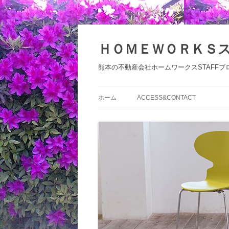
コ
ン
テ
ＨＯＭＥＷＯＲＫＳ
ン
ツ
へ
熊本の不動産会社ホームワークスSTAFFブ
ス
キ
ッ
プ
ホーム
ACCESS&CONTACT