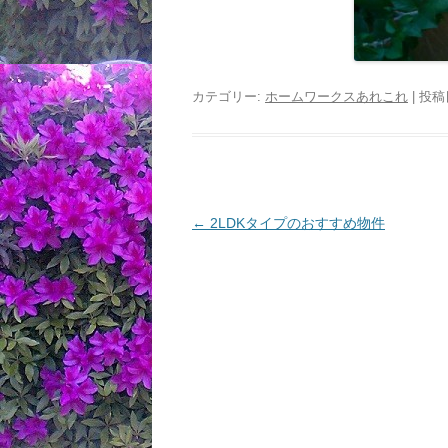
カテゴリー:
ホームワークスあれこれ
| 投稿
投
←
2LDKタイプのおすすめ物件
稿
ナ
ビ
ゲ
ー
シ
ョ
ン