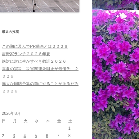
最近の投稿
この期に及んでPR動画とは２０２６
吉野家ランチ２０２６年夏
絶対に次に生かすべき教訓２０２６
真夏の震災 災害関連死阻止が最優先 ２
０２６
膨大な国防予算の前にやることがあるだろ
２０２６
2026年8月
日
月
火
水
木
金
土
1
2
3
4
5
6
7
8