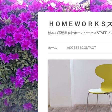
コ
ン
テ
ＨＯＭＥＷＯＲＫＳ
ン
ツ
へ
熊本の不動産会社ホームワークスSTAFFブ
ス
キ
ッ
プ
ホーム
ACCESS&CONTACT