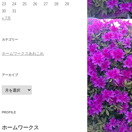
23
24
25
26
27
28
29
30
31
« 7月
カテゴリー
ホームワークスあれこれ
アーカイブ
ア
ー
カ
イ
ブ
PROFILE
ホームワークス