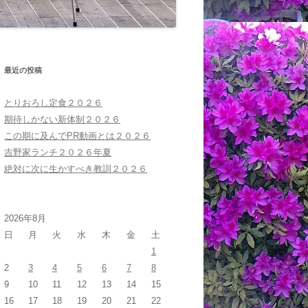
最近の投稿
とりおろし定食２０２６
期待しかない新体制２０２６
この期に及んでPR動画とは２０２６
吉野家ランチ２０２６年夏
絶対に次に生かすべき教訓２０２６
2026年8月
日
月
火
水
木
金
土
1
2
3
4
5
6
7
8
9
10
11
12
13
14
15
16
17
18
19
20
21
22