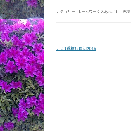
カテゴリー:
ホームワークスあれこれ
| 投稿
投
←
JR香椎駅周辺2015
稿
ナ
ビ
ゲ
ー
シ
ョ
ン