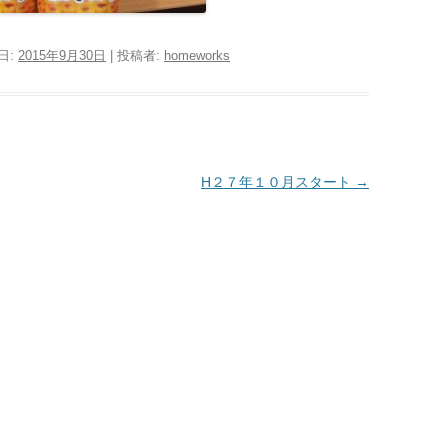
日:
2015年9月30日
|
投稿者:
homeworks
H２７年１０月スタート
→