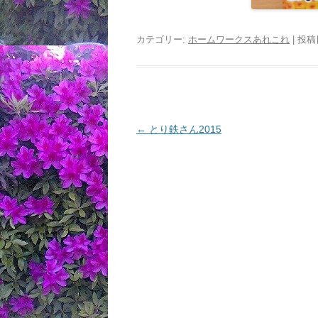
カテゴリー:
ホームワークスあれこれ
| 投稿
投
←
とり鉄さん2015
稿
ナ
ビ
ゲ
ー
シ
ョ
ン