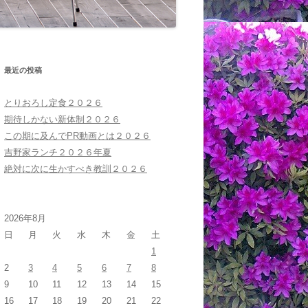
最近の投稿
とりおろし定食２０２６
期待しかない新体制２０２６
この期に及んでPR動画とは２０２６
吉野家ランチ２０２６年夏
絶対に次に生かすべき教訓２０２６
2026年8月
日
月
火
水
木
金
土
1
2
3
4
5
6
7
8
9
10
11
12
13
14
15
16
17
18
19
20
21
22