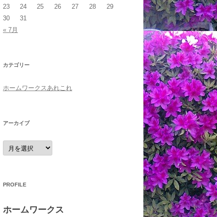
23
24
25
26
27
28
29
30
31
« 7月
カテゴリー
ホームワークスあれこれ
アーカイブ
ア
ー
カ
イ
ブ
PROFILE
ホームワークス