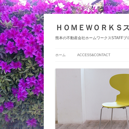
コ
ン
テ
ＨＯＭＥＷＯＲＫＳ
ン
ツ
へ
熊本の不動産会社ホームワークスSTAFFブ
ス
キ
ッ
プ
ホーム
ACCESS&CONTACT