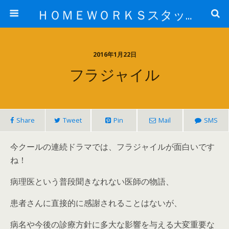
ＨＯＭＥＷＯＲＫＳスタッフ日記ブログ
2016年1月22日
フラジャイル
Share
Tweet
Pin
Mail
SMS
今クールの連続ドラマでは、フラジャイルが面白いです
ね！
病理医という普段聞きなれない医師の物語、
患者さんに直接的に感謝されることはないが、
病名や今後の診療方針に多大な影響を与える大変重要な