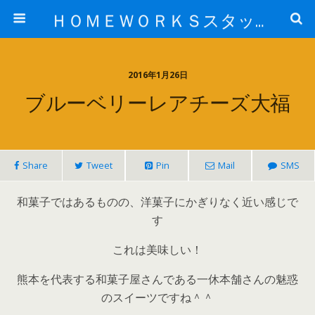
ＨＯＭＥＷＯＲＫＳスタッフ日記ブログ
2016年1月26日
ブルーベリーレアチーズ大福
Share
Tweet
Pin
Mail
SMS
和菓子ではあるものの、洋菓子にかぎりなく近い感じで
す
これは美味しい！
熊本を代表する和菓子屋さんである一休本舗さんの魅惑
のスイーツですね＾＾