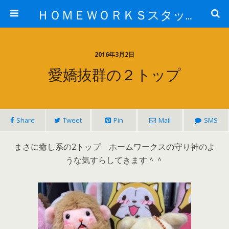
ＨＯＭＥＷＯＲＫＳスタッフ日記ブログ
2016年3月2日
愛嬌抜群の２トップ
Share
Tweet
Pin
Mail
SMS
まさに癒し系の2トップ ホームワークスの守り神のよ
うな気すらしてきます＾＾