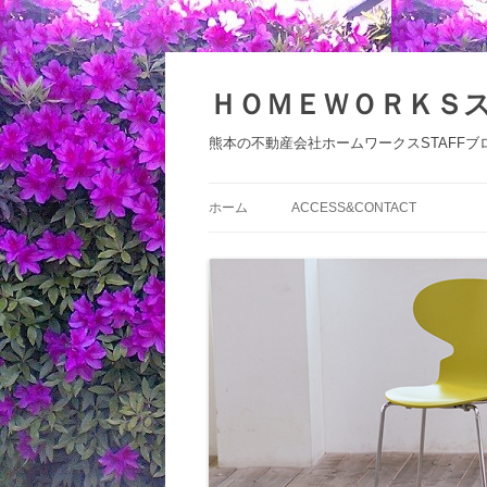
コ
ン
テ
ＨＯＭＥＷＯＲＫＳ
ン
ツ
へ
熊本の不動産会社ホームワークスSTAFFブ
ス
キ
ッ
プ
ホーム
ACCESS&CONTACT