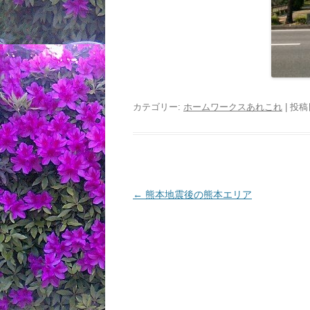
カテゴリー:
ホームワークスあれこれ
| 投稿
投
←
熊本地震後の熊本エリア
稿
ナ
ビ
ゲ
ー