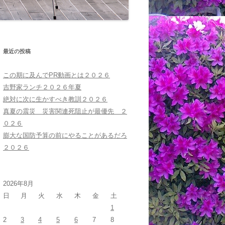
最近の投稿
この期に及んでPR動画とは２０２６
吉野家ランチ２０２６年夏
絶対に次に生かすべき教訓２０２６
真夏の震災 災害関連死阻止が最優先 ２
０２６
膨大な国防予算の前にやることがあるだろ
２０２６
2026年8月
日
月
火
水
木
金
土
1
2
3
4
5
6
7
8