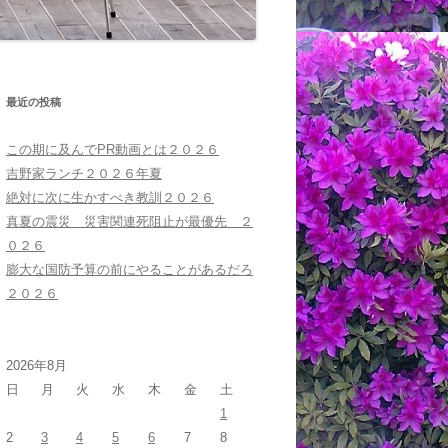
最近の投稿
この期に及んでPR動画とは２０２６
吉野家ランチ２０２６年夏
絶対に次に生かすべき教訓２０２６
真夏の震災 災害関連死阻止が最優先 ２
０２６
膨大な国防予算の前にやることがあるだろ
２０２６
2026年8月
日
月
火
水
木
金
土
1
2
3
4
5
6
7
8