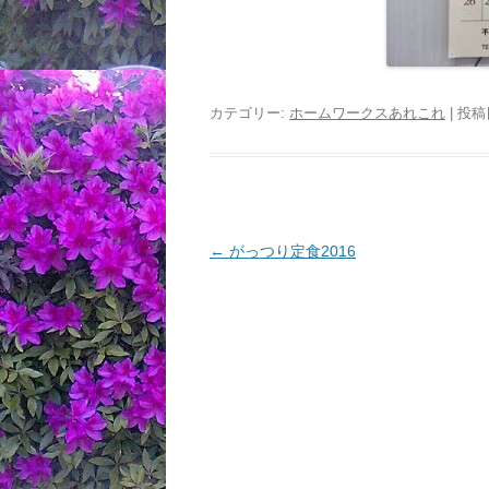
カテゴリー:
ホームワークスあれこれ
| 投稿
投
←
がっつり定食2016
稿
ナ
ビ
ゲ
ー
シ
ョ