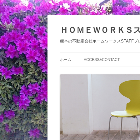
コ
ン
テ
ＨＯＭＥＷＯＲＫＳ
ン
ツ
へ
熊本の不動産会社ホームワークスSTAFFブ
ス
キ
ッ
プ
ホーム
ACCESS&CONTACT