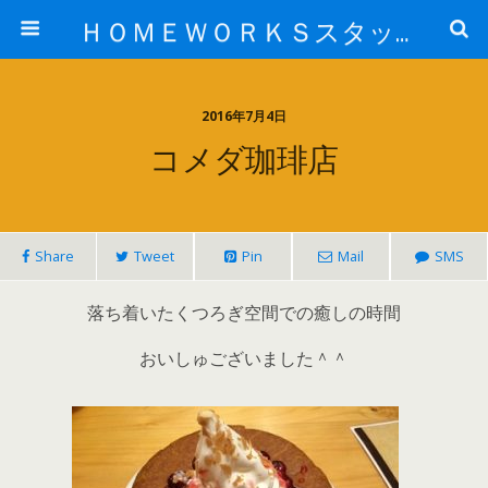
ＨＯＭＥＷＯＲＫＳスタッフ日記ブログ
2016年7月4日
コメダ珈琲店
Share
Tweet
Pin
Mail
SMS
落ち着いたくつろぎ空間での癒しの時間
おいしゅございました＾＾