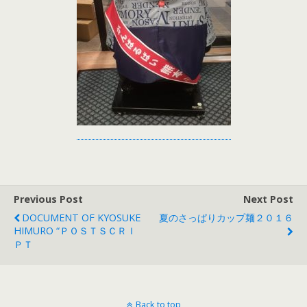
Previous Post
Next Post
DOCUMENT OF KYOSUKE
夏のさっぱりカップ麺２０１６
HIMURO “ＰＯＳＴＳＣＲＩ
ＰＴ
Back to top