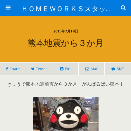
ＨＯＭＥＷＯＲＫＳスタッフ日記ブログ
2016年7月14日
熊本地震から３か月
Share
Tweet
Pin
Mail
SMS
きょうで熊本地震前震から３か月 がんばるばい熊本！