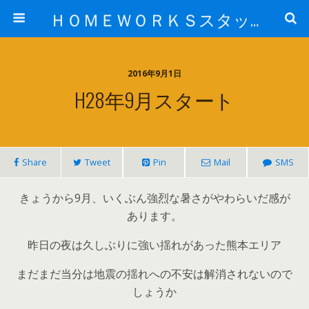
ＨＯＭＥＷＯＲＫＳスタッフ日記ブログ
2016年9月1日
H28年9月スタート
Share
Tweet
Pin
Mail
SMS
きょうから9月、いくぶん強烈な暑さがやわらいだ感が
あります。
昨日の夜は久しぶりに強い揺れがあった熊本エリア
まだまだ当分は地震の揺れへの不安は解消されないので
しょうか