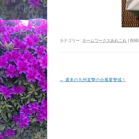
カテゴリー:
ホームワークスあれこれ
| 投稿
投
←
週末の九州直撃の台風要警戒！
稿
ナ
ビ
ゲ
ー
シ