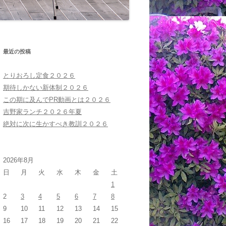
最近の投稿
とりおろし定食２０２６
期待しかない新体制２０２６
この期に及んでPR動画とは２０２６
吉野家ランチ２０２６年夏
絶対に次に生かすべき教訓２０２６
2026年8月
日
月
火
水
木
金
土
1
2
3
4
5
6
7
8
9
10
11
12
13
14
15
16
17
18
19
20
21
22