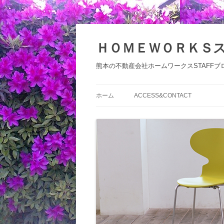
コ
ン
テ
ＨＯＭＥＷＯＲＫＳ
ン
ツ
へ
熊本の不動産会社ホームワークスSTAFFブ
ス
キ
ッ
プ
ホーム
ACCESS&CONTACT