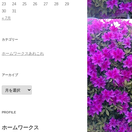
23
24
25
26
27
28
29
30
31
« 7月
カテゴリー
ホームワークスあれこれ
アーカイブ
ア
ー
カ
イ
ブ
PROFILE
ホームワークス