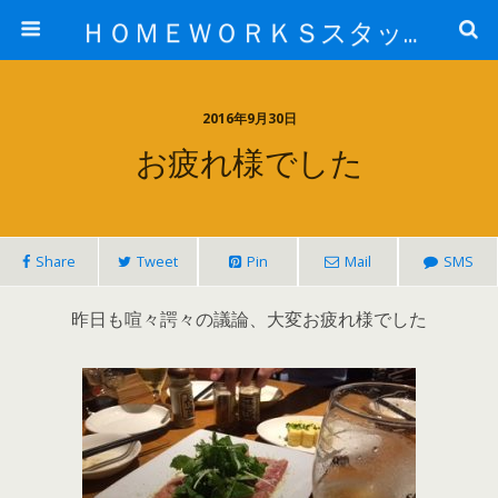
ＨＯＭＥＷＯＲＫＳスタッフ日記ブログ
2016年9月30日
お疲れ様でした
Share
Tweet
Pin
Mail
SMS
昨日も喧々諤々の議論、大変お疲れ様でした