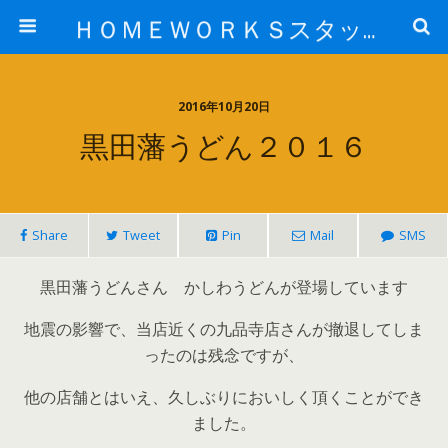
ＨＯＭＥＷＯＲＫＳスタッフ日記ブログ
2016年10月20日
黒田藩うどん２０１６
Share
Tweet
Pin
Mail
SMS
黒田藩うどんさん かしわうどんが登場しています
地震の影響で、当店近くの九品寺店さんが撤退してしま
ったのは残念ですが、
他の店舗とはいえ、久しぶりにおいしく頂くことができ
ました。