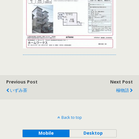
Previous Post
Next Post
いずみ茶
極物語
Back to top
Mobile
Desktop