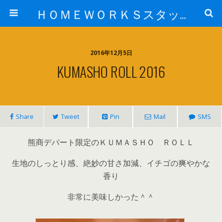
ＨＯＭＥＷＯＲＫＳスタッフ日記ブログ
2016年12月5日
KUMASHO ROLL 2016
Share
Tweet
Pin
Mail
SMS
熊商デパート限定のＫＵＭＡＳＨＯ ＲＯＬＬ
生地のしっとり感、絶妙の甘さ加減、イチゴの爽やかな
香り
非常に美味しかった＾＾