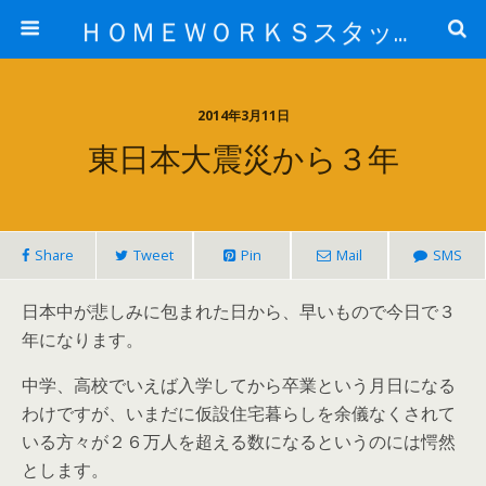
ＨＯＭＥＷＯＲＫＳスタッフ日記ブログ
2014年3月11日
東日本大震災から３年
Share
Tweet
Pin
Mail
SMS
日本中が悲しみに包まれた日から、早いもので今日で３
年になります。
中学、高校でいえば入学してから卒業という月日になる
わけですが、いまだに仮設住宅暮らしを余儀なくされて
いる方々が２６万人を超える数になるというのには愕然
とします。