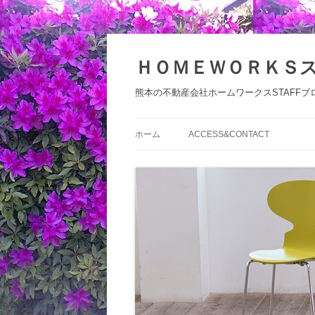
コ
ン
テ
ＨＯＭＥＷＯＲＫＳ
ン
ツ
へ
熊本の不動産会社ホームワークスSTAFFブ
ス
キ
ッ
プ
ホーム
ACCESS&CONTACT