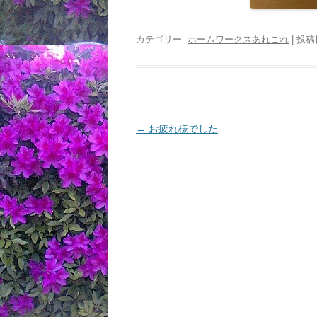
カテゴリー:
ホームワークスあれこれ
| 投稿
投
←
お疲れ様でした
稿
ナ
ビ
ゲ
ー
シ
ョ
ン