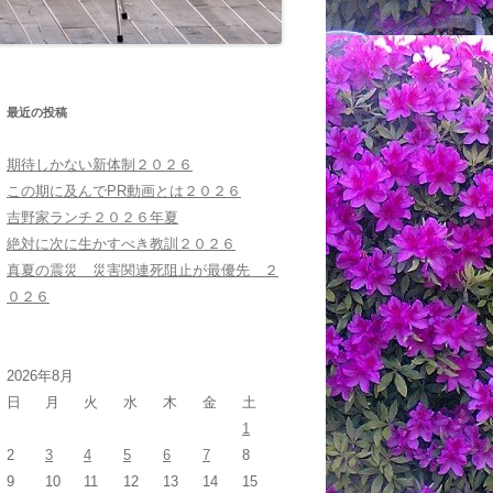
最近の投稿
期待しかない新体制２０２６
この期に及んでPR動画とは２０２６
吉野家ランチ２０２６年夏
絶対に次に生かすべき教訓２０２６
真夏の震災 災害関連死阻止が最優先 ２
０２６
2026年8月
日
月
火
水
木
金
土
1
2
3
4
5
6
7
8
9
10
11
12
13
14
15