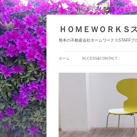
コ
ン
テ
ＨＯＭＥＷＯＲＫＳ
ン
ツ
へ
熊本の不動産会社ホームワークスSTAFFブ
ス
キ
ッ
プ
ホーム
ACCESS&CONTACT