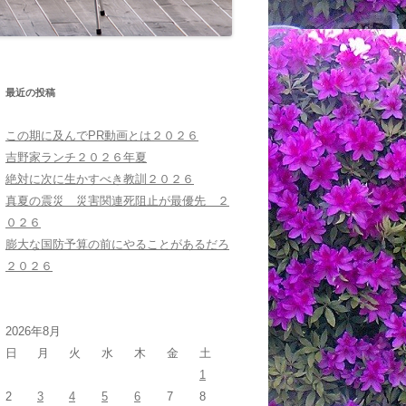
最近の投稿
この期に及んでPR動画とは２０２６
吉野家ランチ２０２６年夏
絶対に次に生かすべき教訓２０２６
真夏の震災 災害関連死阻止が最優先 ２
０２６
膨大な国防予算の前にやることがあるだろ
２０２６
2026年8月
日
月
火
水
木
金
土
1
2
3
4
5
6
7
8