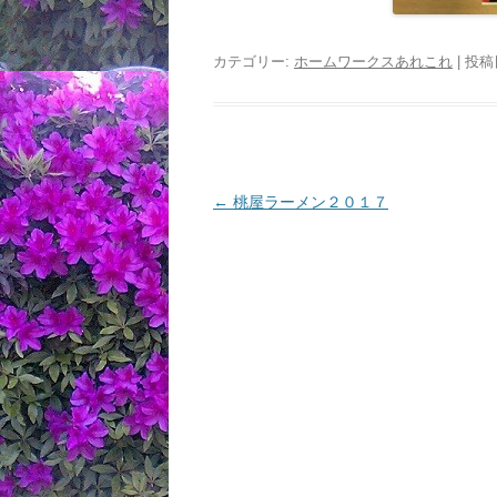
カテゴリー:
ホームワークスあれこれ
| 投稿
投
←
桃屋ラーメン２０１７
稿
ナ
ビ
ゲ
ー
シ
ョ
ン