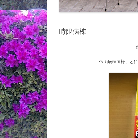
時限病棟
仮面病棟同様、と