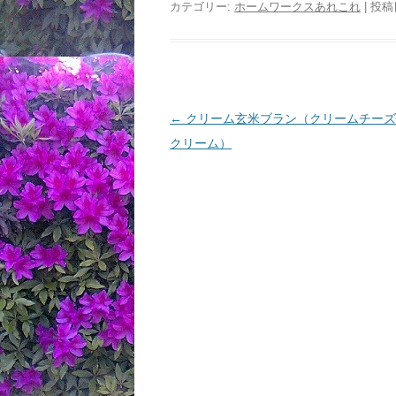
カテゴリー:
ホームワークスあれこれ
| 投稿
投
←
クリーム玄米ブラン（クリームチーズ
稿
クリーム）
ナ
ビ
ゲ
ー
シ
ョ
ン