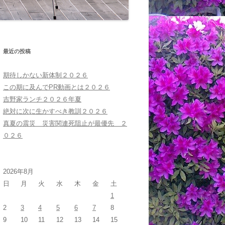
最近の投稿
期待しかない新体制２０２６
この期に及んでPR動画とは２０２６
吉野家ランチ２０２６年夏
絶対に次に生かすべき教訓２０２６
真夏の震災 災害関連死阻止が最優先 ２
０２６
2026年8月
日
月
火
水
木
金
土
1
2
3
4
5
6
7
8
9
10
11
12
13
14
15