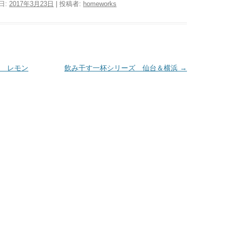
日:
2017年3月23日
|
投稿者:
homeworks
 レモン
飲み干す一杯シリーズ 仙台＆横浜
→