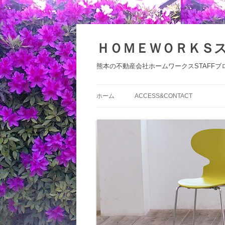
コ
ン
テ
ＨＯＭＥＷＯＲＫＳ
ン
ツ
へ
熊本の不動産会社ホームワークスSTAFFブ
ス
キ
ッ
プ
ホーム
ACCESS&CONTACT