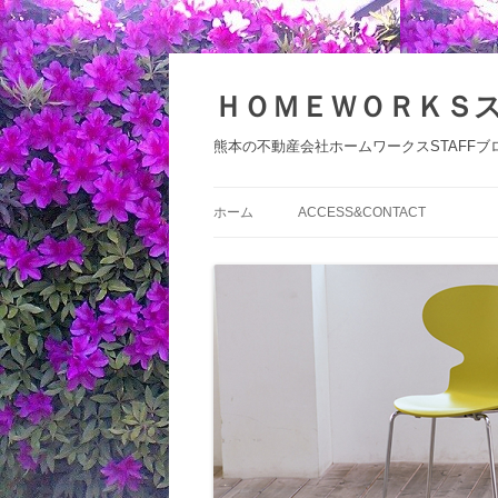
コ
ン
テ
ＨＯＭＥＷＯＲＫＳ
ン
ツ
へ
熊本の不動産会社ホームワークスSTAFFブ
ス
キ
ッ
プ
ホーム
ACCESS&CONTACT