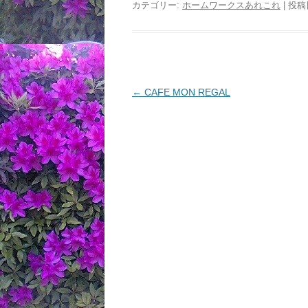
カテゴリー:
ホームワークスあれこれ
| 投稿
投
←
CAFE MON REGAL
稿
ナ
ビ
ゲ
ー
シ
ョ
ン