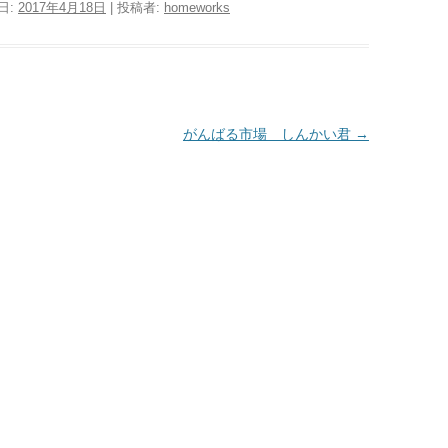
日:
2017年4月18日
|
投稿者:
homeworks
がんばる市場 しんかい君
→