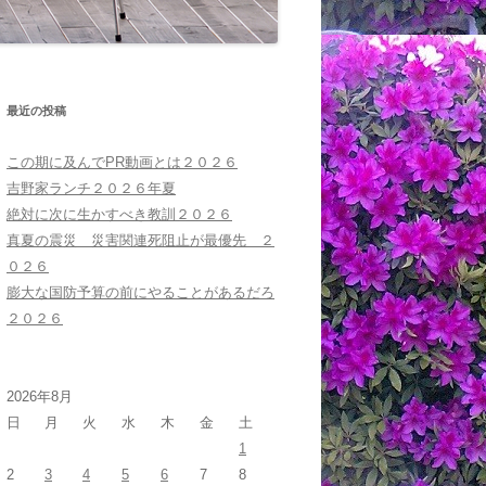
最近の投稿
この期に及んでPR動画とは２０２６
吉野家ランチ２０２６年夏
絶対に次に生かすべき教訓２０２６
真夏の震災 災害関連死阻止が最優先 ２
０２６
膨大な国防予算の前にやることがあるだろ
２０２６
2026年8月
日
月
火
水
木
金
土
1
2
3
4
5
6
7
8