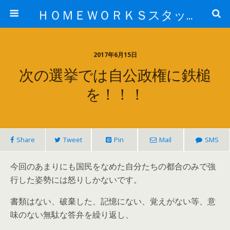
ＨＯＭＥＷＯＲＫＳスタッフ日記ブログ
2017年6月15日
次の選挙では自公政権に鉄槌
を！！！
Share
Tweet
Pin
Mail
SMS
今回のあまりにも国民をなめた自分たちの都合のみで強
行した姿勢には怒りしかないです。
書類はない、破棄した、記憶にない、覚えがない等、意
味のない無駄な答弁を繰り返し、