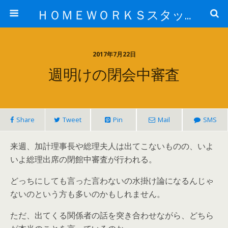
ＨＯＭＥＷＯＲＫＳスタッフ日記ブログ
2017年7月22日
週明けの閉会中審査
Share
Tweet
Pin
Mail
SMS
来週、加計理事長や総理夫人は出てこないものの、いよ
いよ総理出席の閉館中審査が行われる。
どっちにしても言った言わないの水掛け論になるんじゃ
ないのという方も多いのかもしれません。
ただ、出てくる関係者の話を突き合わせながら、どちら