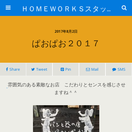
ＨＯＭＥＷＯＲＫＳスタッフ日記ブログ
2017年8月2日
ぱおぱお２０１７
Share
Tweet
Pin
Mail
SMS
雰囲気のある素敵なお店 こだわりとセンスを感じさせ
ますね＾＾