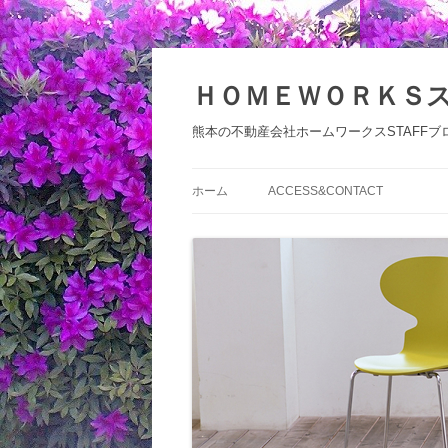
コ
ン
テ
ＨＯＭＥＷＯＲＫＳ
ン
ツ
へ
熊本の不動産会社ホームワークスSTAFFブ
ス
キ
ッ
プ
ホーム
ACCESS&CONTACT