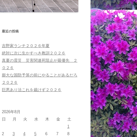
最近の投稿
吉野家ランチ２０２６年夏
絶対に次に生かすべき教訓２０２６
真夏の震災 災害関連死阻止が最優先 ２
０２６
膨大な国防予算の前にやることがあるだろ
２０２６
巨悪あり法これを裁けず２０２６
2026年8月
日
月
火
水
木
金
土
1
2
3
4
5
6
7
8