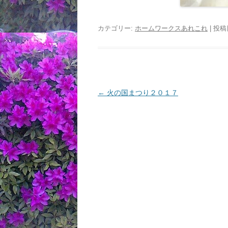
カテゴリー:
ホームワークスあれこれ
| 投稿
投
←
火の国まつり２０１７
稿
ナ
ビ
ゲ
ー
シ
ョ
ン