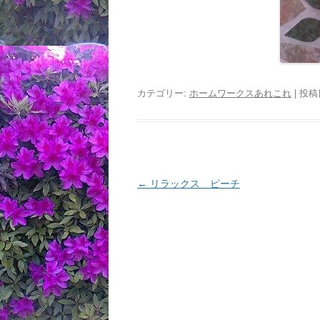
カテゴリー:
ホームワークスあれこれ
| 投稿
投
←
リラックス ピーチ
稿
ナ
ビ
ゲ
ー
シ