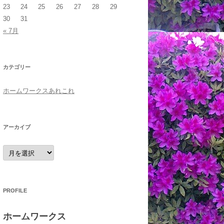
23
24
25
26
27
28
29
30
31
« 7月
カテゴリー
ホームワークスあれこれ
アーカイブ
ア
ー
カ
イ
ブ
PROFILE
ホームワークス