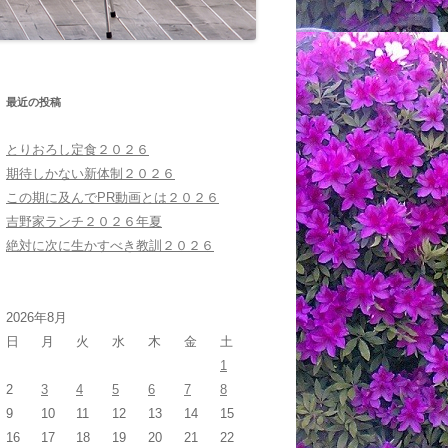
最近の投稿
とりおろし定食２０２６
期待しかない新体制２０２６
この期に及んでPR動画とは２０２６
吉野家ランチ２０２６年夏
絶対に次に生かすべき教訓２０２６
2026年8月
日
月
火
水
木
金
土
1
2
3
4
5
6
7
8
9
10
11
12
13
14
15
16
17
18
19
20
21
22