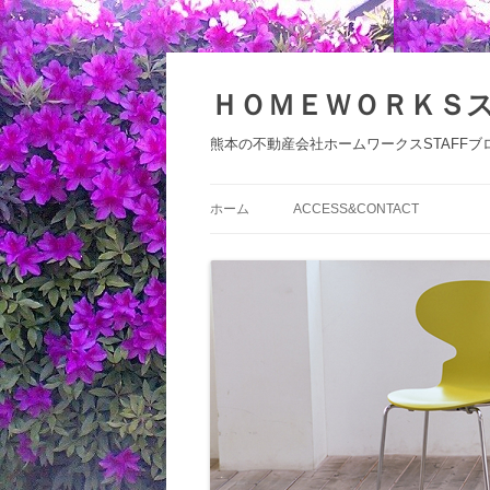
コ
ン
テ
ＨＯＭＥＷＯＲＫＳ
ン
ツ
へ
熊本の不動産会社ホームワークスSTAFFブ
ス
キ
ッ
プ
ホーム
ACCESS&CONTACT