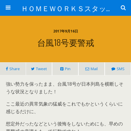
ＨＯＭＥＷＯＲＫＳスタッフ日記ブログ
2017年9月16日
台風18号要警戒
Share
Tweet
Pin
Mail
SMS
強い勢力を保ったまま、台風18号が日本列島を横断しそ
うな状況となりました！
ここ最近の異常気象の猛威をこれでもかというくらいに
感じるだけに、
想定外だったなどという後悔をしないためにも、早めの