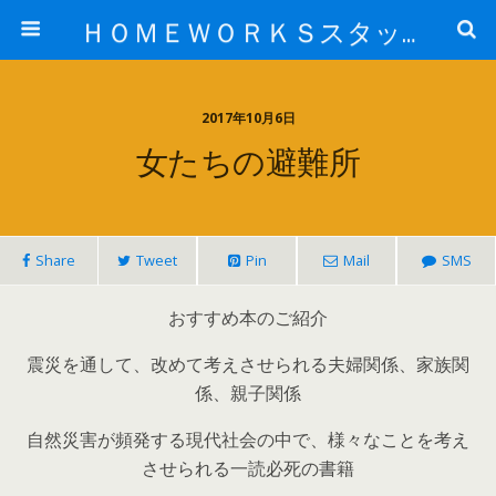
ＨＯＭＥＷＯＲＫＳスタッフ日記ブログ
2017年10月6日
女たちの避難所
Share
Tweet
Pin
Mail
SMS
おすすめ本のご紹介
震災を通して、改めて考えさせられる夫婦関係、家族関
係、親子関係
自然災害が頻発する現代社会の中で、様々なことを考え
させられる一読必死の書籍