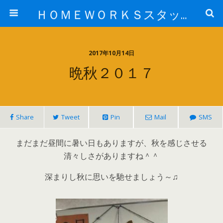
ＨＯＭＥＷＯＲＫＳスタッフ日記ブログ
2017年10月14日
晩秋２０１７
Share
Tweet
Pin
Mail
SMS
まだまだ昼間に暑い日もありますが、秋を感じさせる
清々しさがありますね＾＾
深まりし秋に思いを馳せましょう～♫