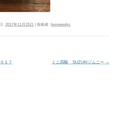
日:
2017年11月25日
|
投稿者:
homeworks
０１７
ミニ四駆 SUZUKIジムニー
→