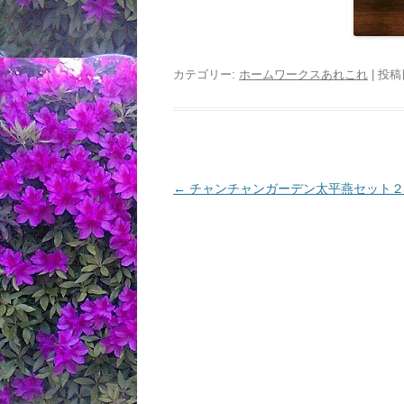
カテゴリー:
ホームワークスあれこれ
| 投稿
投
←
チャンチャンガーデン太平燕セット２
稿
ナ
ビ
ゲ
ー
シ
ョ
ン