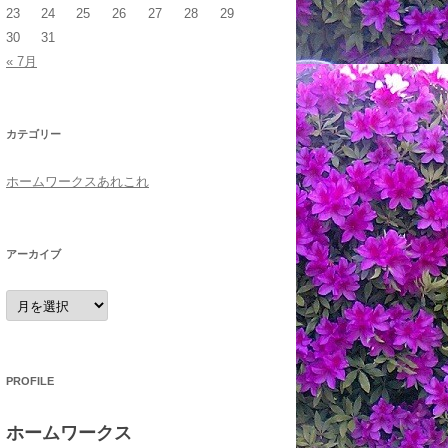
23
24
25
26
27
28
29
30
31
« 7月
カテゴリー
ホームワークスあれこれ
アーカイブ
ア
ー
カ
イ
ブ
PROFILE
ホームワークス