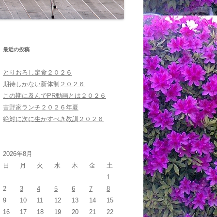
最近の投稿
とりおろし定食２０２６
期待しかない新体制２０２６
この期に及んでPR動画とは２０２６
吉野家ランチ２０２６年夏
絶対に次に生かすべき教訓２０２６
2026年8月
日
月
火
水
木
金
土
1
2
3
4
5
6
7
8
9
10
11
12
13
14
15
16
17
18
19
20
21
22