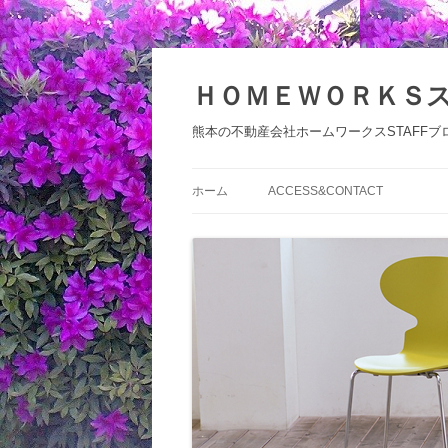
コ
ン
テ
ＨＯＭＥＷＯＲＫＳ
ン
ツ
へ
熊本の不動産会社ホームワークスSTAFFブ
ス
キ
ッ
プ
ホーム
ACCESS&CONTACT