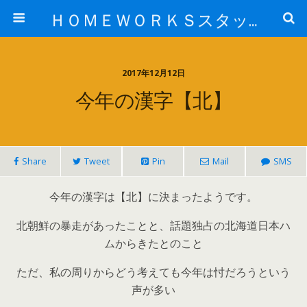
ＨＯＭＥＷＯＲＫＳスタッフ日記ブログ
2017年12月12日
今年の漢字【北】
Share
Tweet
Pin
Mail
SMS
今年の漢字は【北】に決まったようです。
北朝鮮の暴走があったことと、話題独占の北海道日本ハ
ムからきたとのこと
ただ、私の周りからどう考えても今年は忖だろうという
声が多い