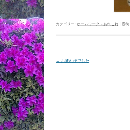
カテゴリー:
ホームワークスあれこれ
| 投稿
投
←
お疲れ様でした
稿
ナ
ビ
ゲ
ー
シ
ョ
ン