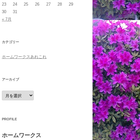
23
24
25
26
27
28
29
30
31
« 7月
カテゴリー
ホームワークスあれこれ
アーカイブ
ア
ー
カ
イ
ブ
PROFILE
ホームワークス