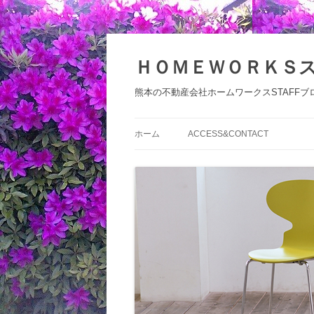
コ
ン
テ
ＨＯＭＥＷＯＲＫＳ
ン
ツ
へ
熊本の不動産会社ホームワークスSTAFFブ
ス
キ
ッ
プ
ホーム
ACCESS&CONTACT