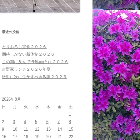
最近の投稿
とりおろし定食２０２６
期待しかない新体制２０２６
この期に及んでPR動画とは２０２６
吉野家ランチ２０２６年夏
絶対に次に生かすべき教訓２０２６
2026年8月
日
月
火
水
木
金
土
1
2
3
4
5
6
7
8
9
10
11
12
13
14
15
16
17
18
19
20
21
22