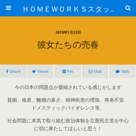
ＨＯＭＥＷＯＲＫＳスタッフ日記ブログ
2018年1月23日
彼女たちの売春
Share
Tweet
Pin
Mail
SMS
今の日本の問題点が凝縮されている感じがします
貧困、格差、離婚の多さ、精神疾患の増加、将来不安、
ドメスティックバイオレンス等、
社会問題に本気で取り組む政治体制を立憲民主党を中心
に切に果たしてほしいと思う！