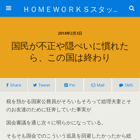
ＨＯＭＥＷＯＲＫＳスタッフ日記ブログ
2018年2月3日
国民が不正や隠ぺいに慣れた
ら、この国は終わり
Share
Tweet
Pin
Mail
SMS
税を預かる国家公務員がそろいもそろって総理夫妻とそ
のお友達のために狂奔していた事実が
国会審議を通じ次々に明らかになっている。
そもそも国会でのこういう追及を回避したかったから総