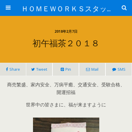
ＨＯＭＥＷＯＲＫＳスタッフ日記ブログ
2018年2月7日
初午福茶２０１８
Share
Tweet
Pin
Mail
SMS
商売繁盛、家内安全、万病平癒、交通安全、受験合格、
開運招福
世界中の皆さまに、福が来ますように