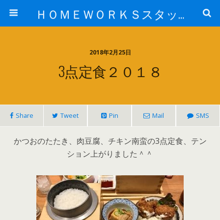
ＨＯＭＥＷＯＲＫＳスタッフ日記ブログ
2018年2月25日
3点定食２０１８
Share
Tweet
Pin
Mail
SMS
かつおのたたき、肉豆腐、チキン南蛮の3点定食、テン
ション上がりました＾＾