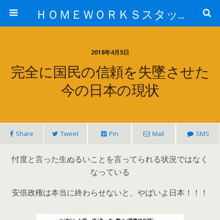
ＨＯＭＥＷＯＲＫＳスタッフ日記ブログ
2018年4月5日
完全に国民の信頼を失墜させた
今の日本の現状
Share
Tweet
Pin
Mail
SMS
忖度と言った生ぬるいことを言ってられる状況ではなく
なっている
安倍政権は本当に終わらせないと、やばいよ日本！！！