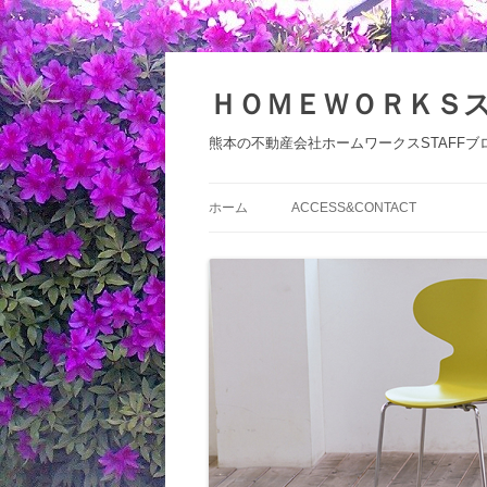
コ
ン
テ
ＨＯＭＥＷＯＲＫＳ
ン
ツ
へ
熊本の不動産会社ホームワークスSTAFFブ
ス
キ
ッ
プ
ホーム
ACCESS&CONTACT