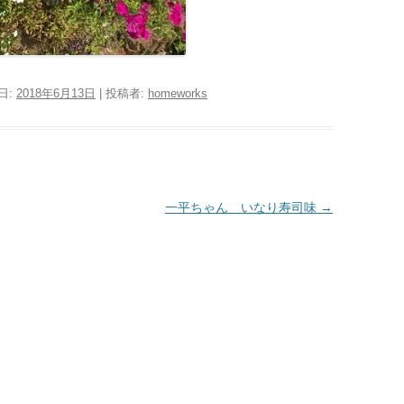
日:
2018年6月13日
|
投稿者:
homeworks
一平ちゃん いなり寿司味
→