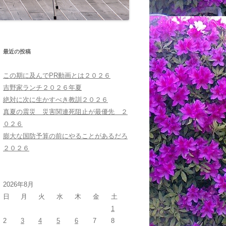
最近の投稿
この期に及んでPR動画とは２０２６
吉野家ランチ２０２６年夏
絶対に次に生かすべき教訓２０２６
真夏の震災 災害関連死阻止が最優先 ２
０２６
膨大な国防予算の前にやることがあるだろ
２０２６
2026年8月
日
月
火
水
木
金
土
1
2
3
4
5
6
7
8