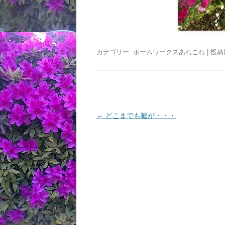
カテゴリー:
ホームワークスあれこれ
| 投稿
投
←
どこまでも嘘が・・・
稿
ナ
ビ
ゲ
ー
シ
ョ